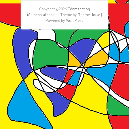
Copyright ©2026
Tónmennt og
tónmenntakennsla
| Theme by:
Theme Horse
|
Powered by:
WordPress