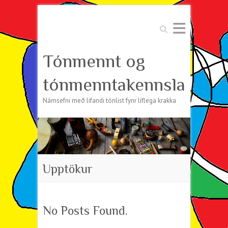
Search
Tónmennt og
tónmenntakennsla
Námsefni með lifandi tónlist fyrir líflega krakka
Upptökur
No Posts Found.