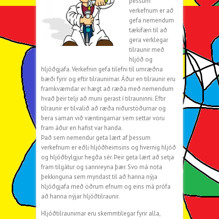
þessum
verkefnum er að
gefa nemendum
tækifæri til að
gera verklegar
tilraunir með
hljóð og
hljóðgjafa. Verkefnin gefa tilefni til umræðna
bæði fyrir og eftir tilraunirnar. Áður en tilraunir eru
framkvæmdar er hægt að ræða með nemendum
hvað þeir telji að muni gerast í tilrauninni. Eftir
tilraunir er tilvalið að ræða niðurstöðurnar og
bera saman við væntingarnar sem settar voru
fram áður en hafist var handa.
Það sem nemendur geta lært af þessum
verkefnum er eðli hljóðheimsins og hvernig hljóð
og hljóðbylgjur hegða sér. Þeir geta lært að setja
fram tilgátur og sannreyna þær. Svo má nota
þekkinguna sem myndast til að hanna nýja
hljóðgjafa með öðrum efnum og eins má prófa
að hanna nýjar hljóðtilraunir.
Hljóðtilraunirnar eru skemmtilegar fyrir alla,