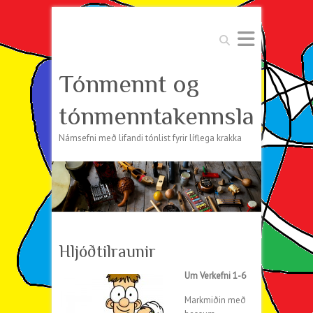
Search
Tónmennt og
tónmenntakennsla
Námsefni með lifandi tónlist fyrir líflega krakka
Hljóðtilraunir
Um Verkefni 1-6
Markmiðin með