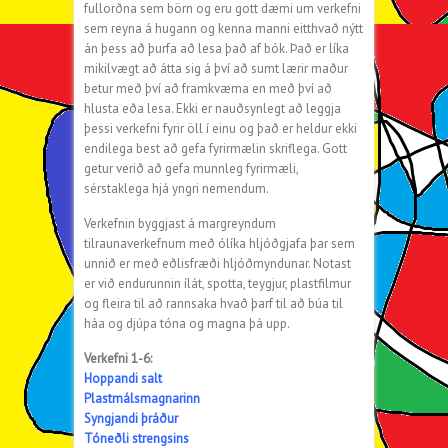
fullorðna sem börn og eru gott dæmi um verkefni
sem reyna á hugann og kenna manni eitthvað nýtt
án þess að þurfa að lesa það af bók. Það er líka
mikilvægt að átta sig á því að sumt lærir maður
betur með því að framkvæma en með því að
hlusta eða lesa. Ekki er nauðsynlegt að leggja
þessi verkefni fyrir öll í einu og það er heldur ekki
endilega best að gefa fyrirmælin skriflega. Gott
getur verið að gefa munnleg fyrirmæli,
sérstaklega hjá yngri nemendum.
Verkefnin byggjast á margreyndum
tilraunaverkefnum með ólíka hljóðgjafa þar sem
unnið er með eðlisfræði hljóðmyndunar. Notast
er við endurunnin ílát, spotta, teygjur, plastfilmur
og fleira til að rannsaka hvað þarf til að búa til
háa og djúpa tóna og magna þá upp.
Verkefni 1-6:
Hoppandi salt
Plastmálsmagnarinn
Syngjandi þráður
Tóneðli strengsins