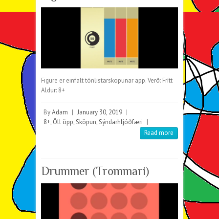
Figure er einfalt tónlistarsköpunar app. Verð: Frítt
Aldur: 8+
By
Adam
|
January 30, 2019
|
8+
,
Öll öpp
,
Sköpun
,
Sýndarhljóðfæri
|
Read more
Drummer (Trommari)