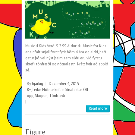
Music 4 Kids Verð: $ 2.99 Aldur: 4+ Music for Kids
er einfalt snjallforrit fyrir börn 4 ára og eldri, það
getur þó vel nýst þeim sem eldri eru við fyrstu
skref í tónfræði og nótnalestri. Þrátt fyrir að appið
sé…
By
bjarkig
|
December 4, 2019
|
8+
,
Leikir
,
Nótnaskrift-nótnalestur
,
Öll
öpp
,
Sköpun
,
Tónfræði
|
Read more
Figure